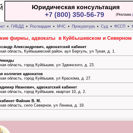
й
Юридическая консультация
+7 (800) 350-56-79
(Реклама
нкт
•
ГИБДД
•
Росгвардия
•
МЧС
•
Прокуратура
•
Суд
•
ФССП
•
кие фирмы, адвокаты в Куйбышевском и Северном 
ксандр Александрович, адвокатский кабинет
ая область, Куйбышевский район, аул Бергуль, ул Тукая, д. 1.
Фемиды
ая область, город Куйбышев, ул Здвинского, д. 23.
я коллегия адвокатов
ая область, город Куйбышев, ул Краскома, д. 27.
адимир Иванович, адвокатский кабинет
ая область, город Куйбышев, квартал 10, д. 2.
кабинет Файник В. М.
ая область, село Северное, ул Ленина, д. 19.