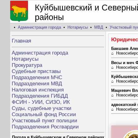
Куйбышевский и Северны
районы
•
Администрация города
•
Нотариусы
•
МВД
•
Участковый пу
Юридичес
Главная
Бакшаев Але
Администрация города
⌂ Новосибирск
Нотариусы
Весы и меч 
Прокуратура
⌂ Новосибирск
Судебные приставы
Куйбышевска
Подразделения МЧС
⌂ Новосибирск
Подразделения МВД
Налоговая инспекция
Мацкевич Вл
⌂ Новосибирск
Подразделения ГИБДД
ФСИН - УИИ, СИЗО, ИК
адвокатский 
Суды, судебные участки
⌂ Новосибирск
Социальный фонд России
Участковый пункт полиции
Подразделения Росгвардии
Погода в Куйбышевском и Северном районах