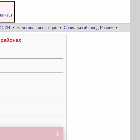
jurik.ru
)
ФСИН
•
Налоговая инспекция
•
Социальный фонд России
•
районах