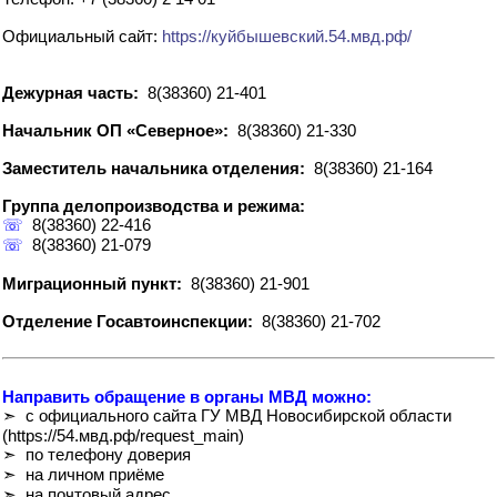
Официальный сайт:
https://куйбышевский.54.мвд.рф/
Дежурная часть:
8(38360) 21-401
Начальник ОП «Северное»:
8(38360) 21-330
Заместитель начальника отделения:
8(38360) 21-164
Группа делопроизводства и режима:
☏
8(38360) 22-416
☏
8(38360) 21-079
Миграционный пункт:
8(38360) 21-901
Отделение Госавтоинспекции:
8(38360) 21-702
Направить обращение в органы МВД можно:
➣ с официального сайта ГУ МВД Новосибирской области
(https://54.мвд.рф/request_main)
➣ по телефону доверия
➣ на личном приёме
➣ на почтовый адрес