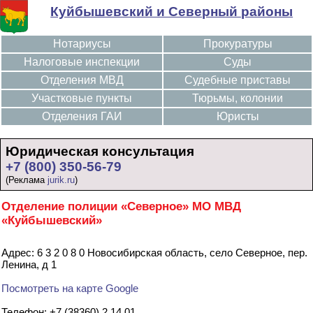
Куйбышевский и Северный районы
Нотариусы
Прокуратуры
Налоговые инспекции
Суды
Отделения МВД
Судебные приставы
Участковые пункты
Тюрьмы, колонии
Отделения ГАИ
Юристы
Юридическая консультация
+7 (800) 350-56-79
(Реклама
jurik.ru
)
Отделение полиции «Северное» МО МВД
«Куйбышевский»
Адрес: 6 3 2 0 8 0 Новосибирская область, село Северное, пер.
Ленина, д 1
Посмотреть на карте Google
Телефон: +7 (38360) 2 14 01